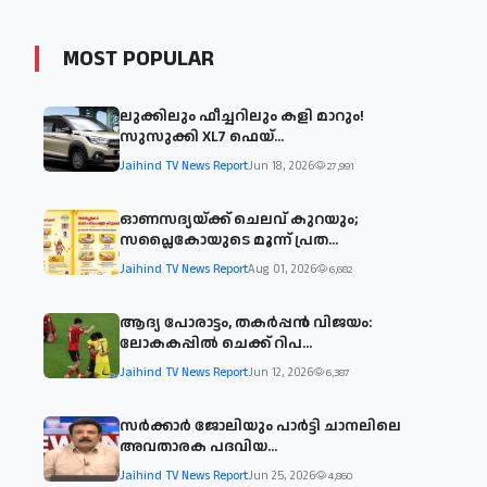
MOST POPULAR
ലുക്കിലും ഫീച്ചറിലും കളി മാറും!
സുസുക്കി XL7 ഫെയ്‌...
Jaihind TV News Report
Jun 18, 2026
27,991
ഓണസദ്യയ്ക്ക് ചെലവ് കുറയും;
സപ്ലൈകോയുടെ മൂന്ന് പ്രത...
Jaihind TV News Report
Aug 01, 2026
6,682
ആദ്യ പോരാട്ടം, തകർപ്പൻ വിജയം:
ലോകകപ്പിൽ ചെക്ക് റിപ...
Jaihind TV News Report
Jun 12, 2026
6,387
സര്‍ക്കാര്‍ ജോലിയും പാര്‍ട്ടി ചാനലിലെ
അവതാരക പദവിയ...
Jaihind TV News Report
Jun 25, 2026
4,860