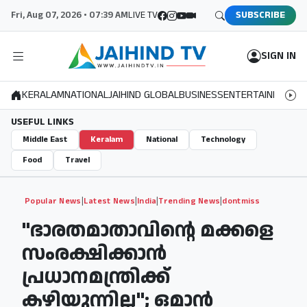
Fri, Aug 07, 2026 • 07:39 AM
LIVE TV
SUBSCRIBE
SIGN IN
KERALAM
NATIONAL
JAIHIND GLOBAL
BUSINESS
ENTERTAINMENT
S
USEFUL LINKS
Middle East
Keralam
National
Technology
Food
Travel
|
|
|
|
Popular News
Latest News
India
Trending News
dontmiss
"ഭാരതമാതാവിന്റെ മക്കളെ
സംരക്ഷിക്കാൻ
പ്രധാനമന്ത്രിക്ക്
കഴിയുന്നില്ല"; ഒമാൻ