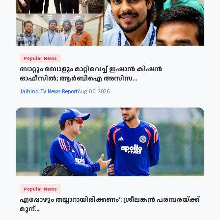
Popular News
ബാറ്റും ബോളും മാറ്റിവെച്ച് ഇഷാൻ കിഷൻ
ഓഫീസിൽ; ആർബിഐ അസിസ...
Jaihind TV News Report
Aug 06, 2026
Popular News
എപ്പോഴും തയ്യാറായിരിക്കണം'; ശ്രീലങ്കൻ പരമ്പരയ്ക്ക്
മുന്...