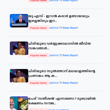
Jaihind TV News Report
Popular News
യു.എസ് - ഇറാൻ കരാർ ഉണ്ടായാലും
ഇല്ലെങ്കിലും ഇറ...
Jaihind TV News Report
Popular News
ചിരിയുടെ വര്‍ണ്ണക്കടലാസില്‍ ജീവിത
സങ്കടങ്ങള്‍...
Jaihind TV News Report
Popular News
ചിരിയുടെ സുൽത്താന് മലയാളത്തിന്റെ
പ്രണാമം: ആ ക...
Jaihind TV News Report
Popular News
പേര് ‘സതീശന്‍’ എന്നാണോ ? ദുബായില്‍
ഭക്ഷണം സൗജ...