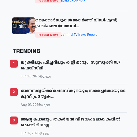
ELVIS CHUMMAR
Popular News
റെക്കോർഡുകൾ തകർത്ത് വിഡിഎസ്;
പ്രതിപക്ഷ നേതാവി...
Jaihind TV News Report
Popular News
TRENDING
ലുക്കിലും ഫീച്ചറിലും കളി മാറും! സുസുക്കി XL7
1
ഫെയ്‌സ്‌ലി...
Jun 18, 2026
27,991
ഓണസദ്യയ്ക്ക് ചെലവ് കുറയും; സപ്ലൈകോയുടെ
2
മൂന്ന് പ്രത്യേക...
Aug 01, 2026
6,682
ആദ്യ പോരാട്ടം, തകർപ്പൻ വിജയം: ലോകകപ്പിൽ
3
ചെക്ക് റിപ്പബ്ല...
Jun 12, 2026
6,387