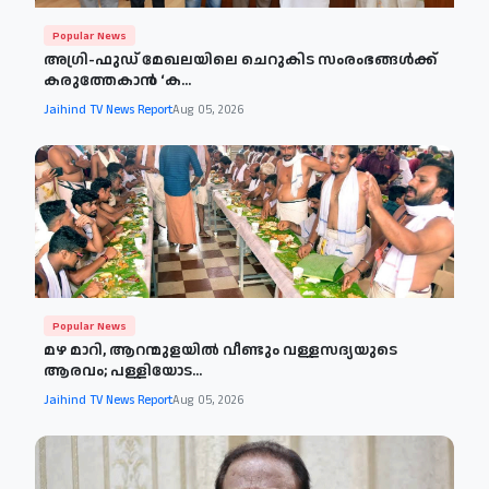
Popular News
അഗ്രി-ഫുഡ് മേഖലയിലെ ചെറുകിട സംരംഭങ്ങൾക്ക്
കരുത്തേകാൻ ‘ക...
Jaihind TV News Report
Aug 05, 2026
Popular News
മഴ മാറി, ആറന്മുളയിൽ വീണ്ടും വള്ളസദ്യയുടെ
ആരവം; പള്ളിയോട...
Jaihind TV News Report
Aug 05, 2026