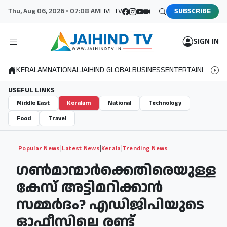
Thu, Aug 06, 2026 • 07:08 AM
LIVE TV
SUBSCRIBE
SIGN IN
KERALAM
NATIONAL
JAIHIND GLOBAL
BUSINESS
ENTERTAINMENT
S
USEFUL LINKS
Middle East
Keralam
National
Technology
Food
Travel
|
|
|
Popular News
Latest News
Kerala
Trending News
ഗണ്‍മാന്മാര്‍ക്കെതിരെയുള്ള
കേസ് അട്ടിമറിക്കാന്‍
സമ്മര്‍ദം? എഡിജിപിയുടെ
ഓഫീസിലെ രണ്ട്