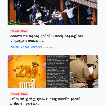
Popular News
കനത്ത മഴ തുടരും; വിവിധ താലൂക്കുകളിലെ
വിദ്യാഭ്യാസ സ്ഥാപന...
Jaihind TV News Report
Aug 05, 2026
Popular News
2 മില്യൺ ഇൻസ്റ്റാഗ്രാം ഫോളോവേഴ്‌സുമായി
ചരിത്രനേട്ടം; ലോ...