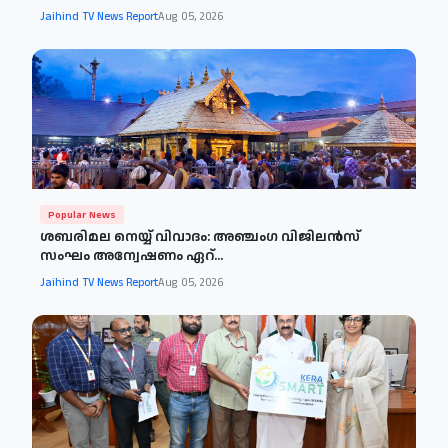
Jaihind TV News Report
Aug 05, 2026
Popular News
ശബരിമല നെയ്യ് വിവാദം: അഞ്ചംഗ വിജിലൻസ്
സംഘം അന്വേഷണം ഏറ്...
Jaihind TV News Report
Aug 05, 2026