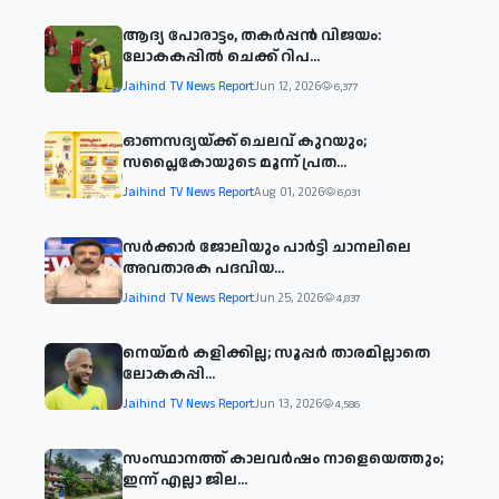
ആദ്യ പോരാട്ടം, തകർപ്പൻ വിജയം:
ലോകകപ്പിൽ ചെക്ക് റിപ...
Jaihind TV News Report
Jun 12, 2026
6,377
ഓണസദ്യയ്ക്ക് ചെലവ് കുറയും;
സപ്ലൈകോയുടെ മൂന്ന് പ്രത...
Jaihind TV News Report
Aug 01, 2026
6,031
സര്‍ക്കാര്‍ ജോലിയും പാര്‍ട്ടി ചാനലിലെ
അവതാരക പദവിയ...
Jaihind TV News Report
Jun 25, 2026
4,837
നെയ്മര്‍ കളിക്കില്ല; സൂപ്പര്‍ താരമില്ലാതെ
ലോകകപ്പി...
Jaihind TV News Report
Jun 13, 2026
4,586
സംസ്ഥാനത്ത് കാലവര്‍ഷം നാളെയെത്തും;
ഇന്ന് എല്ലാ ജില...