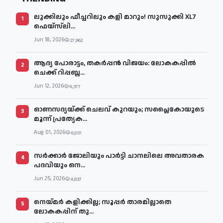
ലുക്കിലും ഫീച്ചറിലും കളി മാറും! സുസുക്കി XL7
1
ഫെയ്‌സ്‌ലി...
Jun 18, 2026
27,962
ആദ്യ പോരാട്ടം, തകർപ്പൻ വിജയം: ലോകകപ്പിൽ
2
ചെക്ക് റിപ്പബ്ല...
Jun 12, 2026
6,377
ഓണസദ്യയ്ക്ക് ചെലവ് കുറയും; സപ്ലൈകോയുടെ
3
മൂന്ന് പ്രത്യേക...
Aug 01, 2026
6,031
സര്‍ക്കാര്‍ ജോലിയും പാര്‍ട്ടി ചാനലിലെ അവതാരക
4
പദവിയും ഒന...
Jun 25, 2026
4,837
നെയ്മര്‍ കളിക്കില്ല; സൂപ്പര്‍ താരമില്ലാതെ
5
ലോകകപ്പിന് തു...