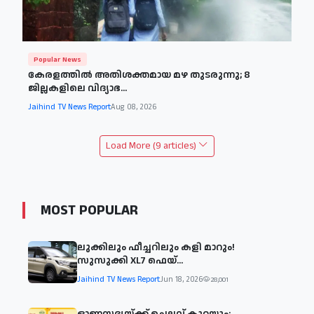
Popular News
കേരളത്തിൽ അതിശക്തമായ മഴ തുടരുന്നു; 8
ജില്ലകളിലെ വിദ്യാഭ...
Jaihind TV News Report
Aug 08, 2026
Load More (9 articles)
MOST POPULAR
ലുക്കിലും ഫീച്ചറിലും കളി മാറും!
സുസുക്കി XL7 ഫെയ്‌...
Jaihind TV News Report
Jun 18, 2026
28,001
ഓണസദ്യയ്ക്ക് ചെലവ് കുറയും;