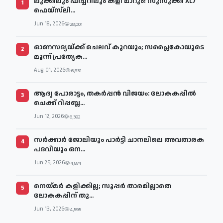
ലുക്കിലും ഫീച്ചറിലും കളി മാറും! സുസുക്കി XL7
1
ഫെയ്‌സ്‌ലി...
Jun 18, 2026
28,001
ഓണസദ്യയ്ക്ക് ചെലവ് കുറയും; സപ്ലൈകോയുടെ
2
മൂന്ന് പ്രത്യേക...
Aug 01, 2026
6,831
ആദ്യ പോരാട്ടം, തകർപ്പൻ വിജയം: ലോകകപ്പിൽ
3
ചെക്ക് റിപ്പബ്ല...
Jun 12, 2026
6,392
സര്‍ക്കാര്‍ ജോലിയും പാര്‍ട്ടി ചാനലിലെ അവതാരക
4
പദവിയും ഒന...
Jun 25, 2026
4,874
നെയ്മര്‍ കളിക്കില്ല; സൂപ്പര്‍ താരമില്ലാതെ
5
ലോകകപ്പിന് തു...
Jun 13, 2026
4,595