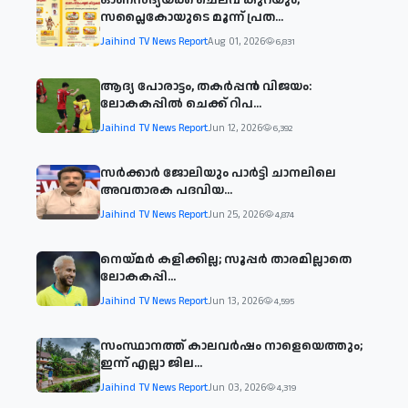
സപ്ലൈകോയുടെ മൂന്ന് പ്രത...
Jaihind TV News Report
Aug 01, 2026
6,831
ആദ്യ പോരാട്ടം, തകർപ്പൻ വിജയം:
ലോകകപ്പിൽ ചെക്ക് റിപ...
Jaihind TV News Report
Jun 12, 2026
6,392
സര്‍ക്കാര്‍ ജോലിയും പാര്‍ട്ടി ചാനലിലെ
അവതാരക പദവിയ...
Jaihind TV News Report
Jun 25, 2026
4,874
നെയ്മര്‍ കളിക്കില്ല; സൂപ്പര്‍ താരമില്ലാതെ
ലോകകപ്പി...
Jaihind TV News Report
Jun 13, 2026
4,595
സംസ്ഥാനത്ത് കാലവര്‍ഷം നാളെയെത്തും;
ഇന്ന് എല്ലാ ജില...
Jaihind TV News Report
Jun 03, 2026
4,319