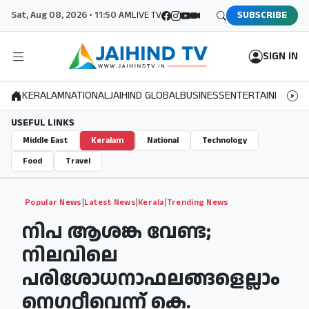
Sat, Aug 08, 2026 • 11:50 AM
LIVE TV
SUBSCRIBE
SIGN IN
KERALAM
NATIONAL
JAIHIND GLOBAL
BUSINESS
ENTERTAINMENT
S
USEFUL LINKS
Middle East
Keralam
National
Technology
Food
Travel
|
|
|
Popular News
Latest News
Kerala
Trending News
നിപ ആശങ്ക വേണ്ട;
നിലവിലെ
പരിശോധനാഫലങ്ങളെല്ലാം
നെഗറ്റീവെന്ന് കെ.