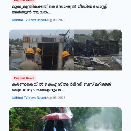
Popular News
മുഖ്യമന്ത്രിക്കെതിരെ സോഷ്യൽ മീഡിയ പോസ്റ്റ്:
അർജുൻ ആയങ്ക...
Jaihind TV News Report
Aug 08, 2026
Popular News
കർണാടകയിൽ കെഎസ്ആർടിസി ബസ് മറിഞ്ഞ്
ഡ്രൈവറും കണ്ടക്ടറും മ...
Jaihind TV News Report
Aug 08, 2026