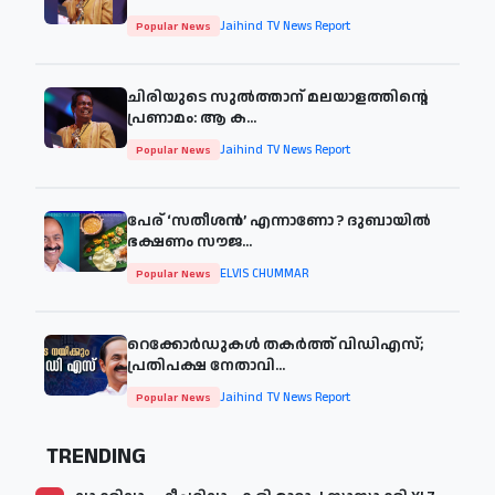
Jaihind TV News Report
Popular News
ചിരിയുടെ സുൽത്താന് മലയാളത്തിന്റെ
പ്രണാമം: ആ ക...
Jaihind TV News Report
Popular News
പേര് ‘സതീശന്‍’ എന്നാണോ ? ദുബായില്‍
ഭക്ഷണം സൗജ...
ELVIS CHUMMAR
Popular News
റെക്കോർഡുകൾ തകർത്ത് വിഡിഎസ്;
പ്രതിപക്ഷ നേതാവി...
Jaihind TV News Report
Popular News
TRENDING