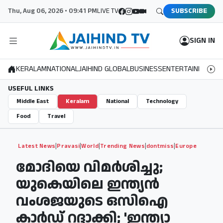
Thu, Aug 06, 2026 • 09:41 PM
LIVE TV
SUBSCRIBE
SIGN IN
KERALAM
NATIONAL
JAIHIND GLOBAL
BUSINESS
ENTERTAINMENT
S
USEFUL LINKS
Middle East
Keralam
National
Technology
Food
Travel
|
|
|
|
|
Latest News
Pravasi
World
Trending News
dontmiss
Europe
മോദിയെ വിമര്‍ശിച്ചു;
യുകെയിലെ ഇന്ത്യന്‍
വംശജയുടെ ഒസിഐ
കാര്‍ഡ് റദ്ദാക്കി; 'ഇന്ത്യാ