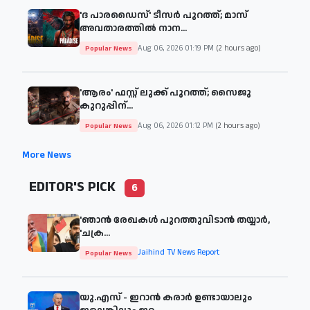
'ദ പാരഡൈസ്' ടീസർ പുറത്ത്; മാസ്
അവതാരത്തിൽ നാന...
Aug 06, 2026 01:19 PM
(2 hours ago)
Popular News
'ആരം' ഫസ്റ്റ് ലുക്ക് പുറത്ത്; സൈജു
കുറുപ്പിന്...
Aug 06, 2026 01:12 PM
(2 hours ago)
Popular News
More News
EDITOR'S PICK
6
'ഞാന്‍ രേഖകള്‍ പുറത്തുവിടാന്‍ തയ്യാര്‍,
'ചക്ര...
Jaihind TV News Report
Popular News
യു.എസ് - ഇറാൻ കരാർ ഉണ്ടായാലും