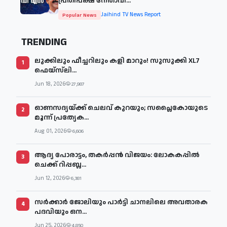
പ്രതിപക്ഷ നേതാവി...
Jaihind TV News Report
Popular News
TRENDING
ലുക്കിലും ഫീച്ചറിലും കളി മാറും! സുസുക്കി XL7
1
ഫെയ്‌സ്‌ലി...
Jun 18, 2026
27,987
ഓണസദ്യയ്ക്ക് ചെലവ് കുറയും; സപ്ലൈകോയുടെ
2
മൂന്ന് പ്രത്യേക...
Aug 01, 2026
6,606
ആദ്യ പോരാട്ടം, തകർപ്പൻ വിജയം: ലോകകപ്പിൽ
3
ചെക്ക് റിപ്പബ്ല...
Jun 12, 2026
6,381
സര്‍ക്കാര്‍ ജോലിയും പാര്‍ട്ടി ചാനലിലെ അവതാരക
4
പദവിയും ഒന...
Jun 25, 2026
4,850