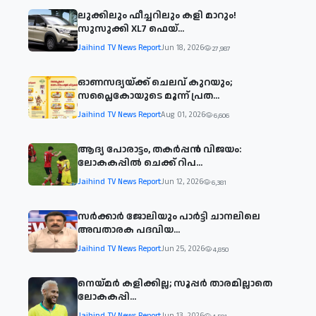
ലുക്കിലും ഫീച്ചറിലും കളി മാറും!
സുസുക്കി XL7 ഫെയ്‌...
Jaihind TV News Report
Jun 18, 2026
27,987
ഓണസദ്യയ്ക്ക് ചെലവ് കുറയും;
സപ്ലൈകോയുടെ മൂന്ന് പ്രത...
Jaihind TV News Report
Aug 01, 2026
6,606
ആദ്യ പോരാട്ടം, തകർപ്പൻ വിജയം:
ലോകകപ്പിൽ ചെക്ക് റിപ...
Jaihind TV News Report
Jun 12, 2026
6,381
സര്‍ക്കാര്‍ ജോലിയും പാര്‍ട്ടി ചാനലിലെ
അവതാരക പദവിയ...
Jaihind TV News Report
Jun 25, 2026
4,850
നെയ്മര്‍ കളിക്കില്ല; സൂപ്പര്‍ താരമില്ലാതെ
ലോകകപ്പി...