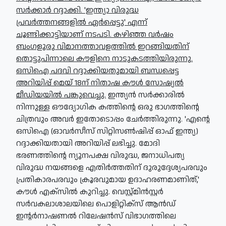
സര്‍ക്കാര്‍ റദ്ദാക്കി. 'ഇന്ത്യാ വിരുദ്ധ
പ്രവര്‍ത്തനങ്ങളില്‍ ഏര്‍പ്പെട്ടു' എന്ന്
ചൂണ്ടിക്കാട്ടിയാണ് നടപടി. കഴിഞ്ഞ വര്‍ഷം
ബംഗളൂരു വിമാനത്താവളത്തില്‍ ഇറങ്ങിയതിന്
തൊട്ടുപിന്നാലെ കൗളിനെ നാടുകടത്തിയിരുന്നു.
ഒസിഐ പദവി റദ്ദാക്കിയതുമായി ബന്ധപ്പെട്ട
അറിയിപ്പ് മെയ് 18ന് നിതാഷ കൗള്‍ സോഷ്യല്‍
മീഡിയയില്‍ പങ്കുവെച്ചു.
ഇന്ത്യന്‍ സര്‍ക്കാരില്‍
നിന്നുള്ള ഔദ്യോഗിക കത്തിന്റെ ഒരു ഭാഗത്തിന്റെ
ചിത്രവും അവര്‍ ഇതോടൊപ്പം ചേര്‍ത്തിരുന്നു. 'എന്റെ
ഒസിഐ (ഓവര്‍സീസ് സിറ്റിസണ്‍ഷിപ്പ് ഓഫ് ഇന്ത്യ)
റദ്ദാക്കിയതായി അറിയിപ്പ് ലഭിച്ചു. മോദി
ഭരണത്തിന്റെ ന്യൂനപക്ഷ വിരുദ്ധ, ജനാധിപത്യ
വിരുദ്ധ നയങ്ങളെ എതിര്‍ത്തതിന് ദുരുദ്ദേശ്യപരവും
പ്രതികാരപരവും ക്രൂരവുമായ ഉദാഹരണമാണിത്,'
കൗള്‍ എക്സില്‍ കുറിച്ചു. വെസ്റ്റ്മിന്‍സ്റ്റര്‍
സര്‍വകലാശാലയിലെ പൊളിറ്റിക്സ് ആന്‍ഡ്
ഇന്റര്‍നാഷണല്‍ റിലേഷന്‍സ് വിഭാഗത്തിലെ