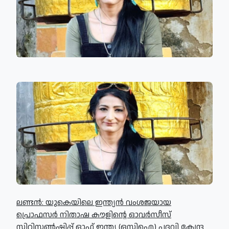
ലണ്ടന്‍: യുകെയിലെ ഇന്ത്യന്‍ വംശജയായ
പ്രൊഫസര്‍ നിതാഷ കൗളിന്റെ ഓവര്‍സീസ്
സിറ്റിസണ്‍ഷിപ്പ് ഓഫ് ഇന്ത്യ (ഒസിഐ) പദവി കേന്ദ്ര