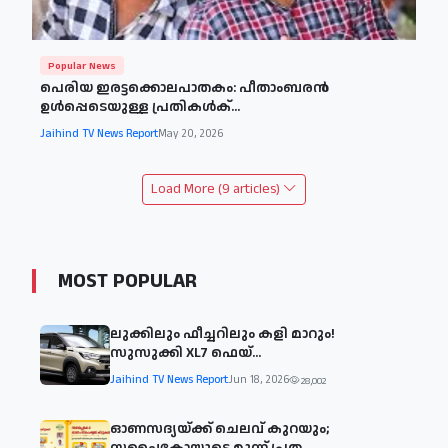
Popular News
പെരിയ ഇരട്ടക്കൊലപാതകം: പീതാംബരൻ
ഉൾപ്പെടെയുള്ള പ്രതികൾക്...
Jaihind TV News Report
May 20, 2026
Load More (9 articles)
MOST POPULAR
ലുക്കിലും ഫീച്ചറിലും കളി മാറും!
സുസുക്കി XL7 ഫെയ്‌...
Jaihind TV News Report
Jun 18, 2026
28,002
ഓണസദ്യയ്ക്ക് ചെലവ് കുറയും;