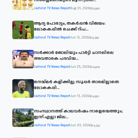
സപ്ലൈകോയുടെ മൂന്ന് പ്രത...
Jaihind TV News Report
Aug 01, 2026
6,847
ആദ്യ പോരാട്ടം, തകർപ്പൻ വിജയം:
ലോകകപ്പിൽ ചെക്ക് റിപ...
Jaihind TV News Report
Jun 12, 2026
6,397
സര്‍ക്കാര്‍ ജോലിയും പാര്‍ട്ടി ചാനലിലെ
അവതാരക പദവിയ...
Jaihind TV News Report
Jun 25, 2026
4,876
നെയ്മര്‍ കളിക്കില്ല; സൂപ്പര്‍ താരമില്ലാതെ
ലോകകപ്പി...
Jaihind TV News Report
Jun 13, 2026
4,601
സംസ്ഥാനത്ത് കാലവര്‍ഷം നാളെയെത്തും;
ഇന്ന് എല്ലാ ജില...
Jaihind TV News Report
Jun 03, 2026
4,322