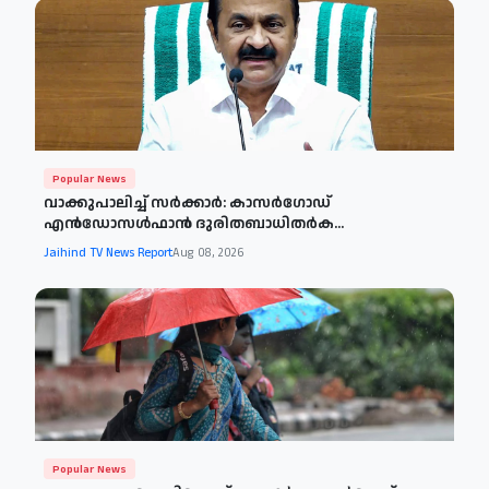
Popular News
വാക്കുപാലിച്ച് സർക്കാർ: കാസർഗോഡ്
എൻഡോസൾഫാൻ ദുരിതബാധിതർക...
Jaihind TV News Report
Aug 08, 2026
Popular News