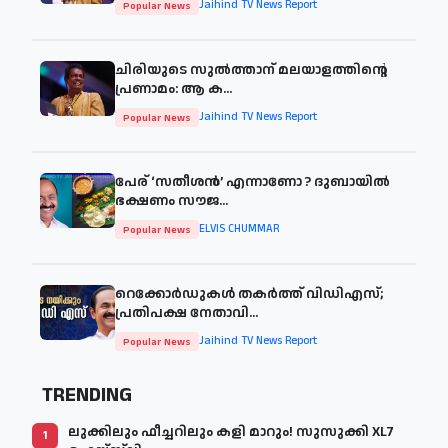
Jaihind TV News Report
Popular News
ചിരിയുടെ സുൽത്താന് മലയാളത്തിന്റെ
പ്രണാമം: ആ ക...
Jaihind TV News Report
Popular News
പേര് ‘സതീശന്‍’ എന്നാണോ ? ദുബായില്‍
ഭക്ഷണം സൗജ...
ELVIS CHUMMAR
Popular News
റെക്കോർഡുകൾ തകർത്ത് വിഡിഎസ്;
പ്രതിപക്ഷ നേതാവി...
Jaihind TV News Report
Popular News
TRENDING
ലുക്കിലും ഫീച്ചറിലും കളി മാറും! സുസുക്കി XL7
1