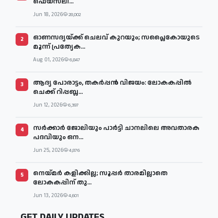
ഫെയ്‌സ്‌ലി...
Jun 18, 2026
28,002
ഓണസദ്യയ്ക്ക് ചെലവ് കുറയും; സപ്ലൈകോയുടെ
2
മൂന്ന് പ്രത്യേക...
Aug 01, 2026
6,847
ആദ്യ പോരാട്ടം, തകർപ്പൻ വിജയം: ലോകകപ്പിൽ
3
ചെക്ക് റിപ്പബ്ല...
Jun 12, 2026
6,397
സര്‍ക്കാര്‍ ജോലിയും പാര്‍ട്ടി ചാനലിലെ അവതാരക
4
പദവിയും ഒന...
Jun 25, 2026
4,876
നെയ്മര്‍ കളിക്കില്ല; സൂപ്പര്‍ താരമില്ലാതെ
5
ലോകകപ്പിന് തു...
Jun 13, 2026
4,601
GET DAILY UPDATES