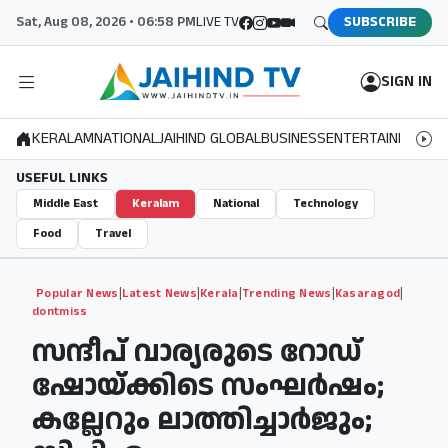
Sat, Aug 08, 2026 • 06:58 PM
LIVE TV
SUBSCRIBE
SIGN IN
KERALAM
NATIONAL
JAIHIND GLOBAL
BUSINESS
ENTERTAINMENT
S
USEFUL LINKS
Middle East
Keralam
National
Technology
Food
Travel
|
|
|
|
|
Popular News
Latest News
Kerala
Trending News
Kasaragod
dontmiss
സന്ദീപ് വാര്യരുടെ റോഡ്
ഷോയ്ക്കിടെ സംഘർഷം;
കല്ലേറും ലാത്തിച്ചാർജും;