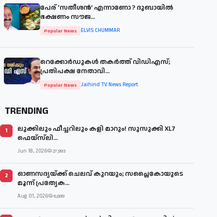
പേര് ‘സതീശന്‍’ എന്നാണോ ? ദുബായില്‍
ഭക്ഷണം സൗജ...
ELVIS CHUMMAR
Popular News
റെക്കോർഡുകൾ തകർത്ത് വിഡിഎസ്;
പ്രതിപക്ഷ നേതാവി...
Jaihind TV News Report
Popular News
TRENDING
ലുക്കിലും ഫീച്ചറിലും കളി മാറും! സുസുക്കി XL7
1
ഫെയ്‌സ്‌ലി...
Jun 18, 2026
27,993
ഓണസദ്യയ്ക്ക് ചെലവ് കുറയും; സപ്ലൈകോയുടെ
2
മൂന്ന് പ്രത്യേക...
Aug 01, 2026
6,689