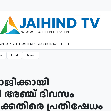
SPORTS
AUTO
WELLNESS
FOOD
TRAVEL
TECH
gy
Food
Travel
രാജിക്കായി
ി അഞ്ച് ദിവസം
്രിക്കെതിരെ പ്രതിഷേധം