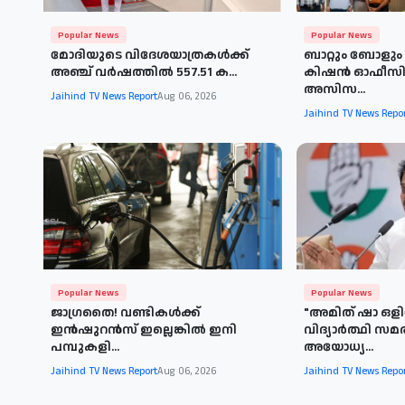
Popular News
Popular News
മോദിയുടെ വിദേശയാത്രകള്‍ക്ക്
ബാറ്റും ബോളും 
അഞ്ച് വര്‍ഷത്തില്‍ 557.51 ക...
കിഷൻ ഓഫീസ
അസിസ...
Jaihind TV News Report
Aug 06, 2026
Jaihind TV News Repo
Popular News
Popular News
ജാഗ്രതൈ! വണ്ടികള്‍ക്ക്
"അമിത് ഷാ ഒളിച
ഇൻഷുറൻസ് ഇല്ലെങ്കിൽ ഇനി
വിദ്യാർത്ഥി സമ
പമ്പുകളി...
അയോധ്യ...
Jaihind TV News Report
Aug 06, 2026
Jaihind TV News Repo