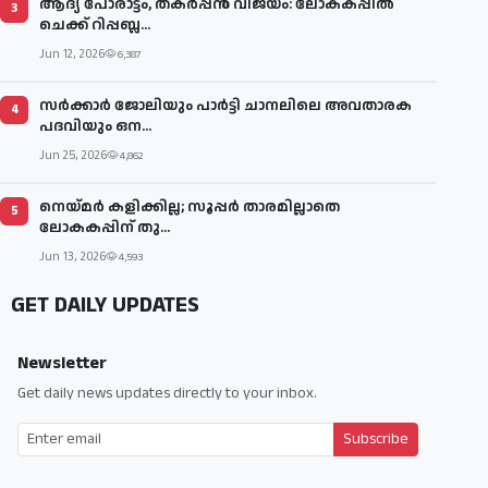
ആദ്യ പോരാട്ടം, തകർപ്പൻ വിജയം: ലോകകപ്പിൽ
3
ചെക്ക് റിപ്പബ്ല...
Jun 12, 2026
6,387
സര്‍ക്കാര്‍ ജോലിയും പാര്‍ട്ടി ചാനലിലെ അവതാരക
4
പദവിയും ഒന...
Jun 25, 2026
4,862
നെയ്മര്‍ കളിക്കില്ല; സൂപ്പര്‍ താരമില്ലാതെ
5
ലോകകപ്പിന് തു...
Jun 13, 2026
4,593
GET DAILY UPDATES
Newsletter
Get daily news updates directly to your inbox.
Subscribe