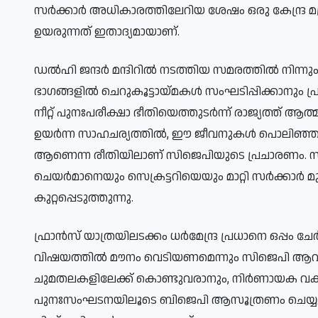
സർക്കാർ അധികാരത്തിലേറിയ ശേഷം ഒരു കേന്ദ്ര മന
ഉയരുന്നത് ഇതാദ്യമായാണ്.
ഡൽഹി ജന്ദർ മന്ദിറിൽ നടത്തിയ സമരത്തിൽ നിന്നും 
ഭാഗങ്ങളിൽ ചെറുകൂട്ടായ്മകൾ സംഘടിപ്പിക്കാനും പ്രത
നീറ്റ് പുനഃപരീക്ഷാ ഭീതിയെത്തുടർന്ന് രാജ്യത്ത് 
ഉയർന്ന സാഹചര്യത്തിൽ, ഈ ജീവനുകൾ പൊലിഞ്ഞതിന്റ
ആണെന്ന രീതിയിലാണ് സിജെപിയുടെ പ്രചാരണം. 
ചെയർമാനെയും സെക്രട്ടറിയെയും മാറ്റി സർക്കാർ മു
കുറ്റപ്പെടുത്തുന്നു.
ഫ്രാൻസ് യാത്രയിലടക്കം ധർമേന്ദ്ര പ്രധാനെ ഒപ്പം ചേർത
വിഷയത്തിൽ മൗനം വെടിയണമെന്നും സിജെപി ആവശ്യപ്പെട
ചുമതലകളിലേക്ക് കൊണ്ടുവരാനും, നിർണായക വകുപ
പുനഃസംഘടനയിലൂടെ ബിജെപി ആസൂത്രണം ചെയ്യുന്നത്