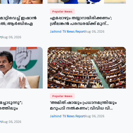
Popular News
മാറ്റിവെച്ച് ഇഷാൻ
എപ്പോഴും തയ്യാറായിരിക്കണം';
ിൽ; ആർബിഐ
ശ്രീലങ്കൻ പരമ്പരയ്ക്ക് മുന്...
Jaihind TV News Report
Aug 06, 2026
rt
Aug 06, 2026
Popular News
്ചോടുന്നു";
'അമിത് ഷായും പ്രധാനമന്ത്രിയും
രത്തിലും
മറുപടി നല്‍കണം'; വിവിധ വി...
Jaihind TV News Report
Aug 06, 2026
rt
Aug 06, 2026