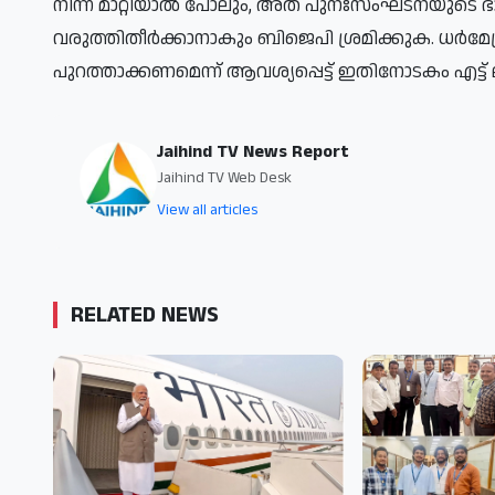
നിന്ന് മാറ്റിയാൽ പോലും, അത് പുനഃസംഘടനയുടെ ഭ
വരുത്തിതീർക്കാനാകും ബിജെപി ശ്രമിക്കുക. ധർമേന്ദ്ര
പുറത്താക്കണമെന്ന് ആവശ്യപ്പെട്ട് ഇതിനോടകം എട്ട് ല
Jaihind TV News Report
Jaihind TV Web Desk
View all articles
RELATED NEWS