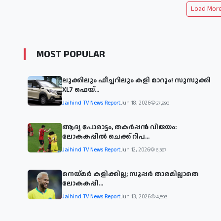
Load More 
MOST POPULAR
ലുക്കിലും ഫീച്ചറിലും കളി മാറും! സുസുക്കി
XL7 ഫെയ്‌...
Jaihind TV News Report
Jun 18, 2026
27,993
ആദ്യ പോരാട്ടം, തകർപ്പൻ വിജയം:
ലോകകപ്പിൽ ചെക്ക് റിപ...
Jaihind TV News Report
Jun 12, 2026
6,387
നെയ്മര്‍ കളിക്കില്ല; സൂപ്പര്‍ താരമില്ലാതെ
ലോകകപ്പി...
Jaihind TV News Report
Jun 13, 2026
4,593