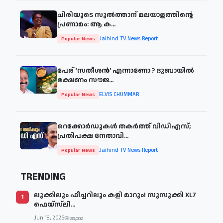
ചിരിയുടെ സുൽത്താന് മലയാളത്തിന്റെ
പ്രണാമം: ആ ക...
Jaihind TV News Report
Popular News
പേര് ‘സതീശന്‍’ എന്നാണോ ? ദുബായില്‍
ഭക്ഷണം സൗജ...
ELVIS CHUMMAR
Popular News
റെക്കോർഡുകൾ തകർത്ത് വിഡിഎസ്;
പ്രതിപക്ഷ നേതാവി...
Jaihind TV News Report
Popular News
TRENDING
ലുക്കിലും ഫീച്ചറിലും കളി മാറും! സുസുക്കി XL7
1
ഫെയ്‌സ്‌ലി...
Jun 18, 2026
28,002