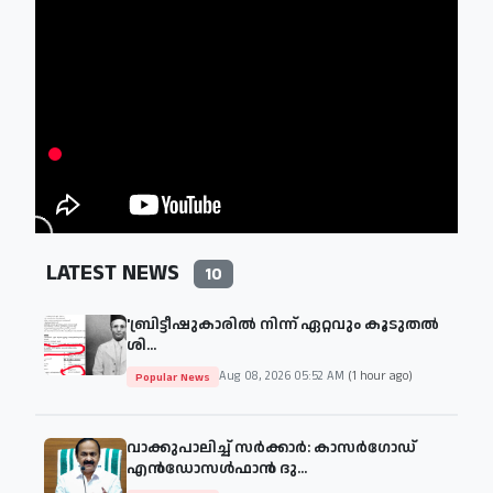
LATEST NEWS
10
'ബ്രിട്ടീഷുകാരില്‍ നിന്ന് ഏറ്റവും കൂടുതല്‍
ശി...
Aug 08, 2026 05:52 AM
(1 hour ago)
Popular News
വാക്കുപാലിച്ച് സർക്കാർ: കാസർഗോഡ്
എൻഡോസൾഫാൻ ദു...