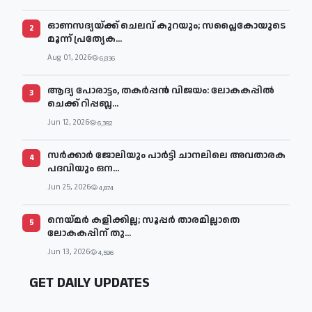
ഓണസദ്യയ്ക്ക് ചെലവ് കുറയും; സപ്ലൈകോയുടെ
2
മൂന്ന് പ്രത്യേക...
Aug 01, 2026
6,836
ആദ്യ പോരാട്ടം, തകർപ്പൻ വിജയം: ലോകകപ്പിൽ
3
ചെക്ക് റിപ്പബ്ല...
Jun 12, 2026
6,392
സര്‍ക്കാര്‍ ജോലിയും പാര്‍ട്ടി ചാനലിലെ അവതാരക
4
പദവിയും ഒന...
Jun 25, 2026
4,874
നെയ്മര്‍ കളിക്കില്ല; സൂപ്പര്‍ താരമില്ലാതെ
5
ലോകകപ്പിന് തു...
Jun 13, 2026
4,596
GET DAILY UPDATES