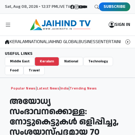
Sat, Aug 08, 2026 • 12:37 PM
LIVE TV
SUBSCRIBE
SIGN IN
KERALAM
NATIONAL
JAIHIND GLOBAL
BUSINESS
ENTERTAINMENT
S
USEFUL LINKS
Middle East
Keralam
National
Technology
Food
Travel
|
|
|
Popular News
Latest News
India
Trending News
അയോധ്യ
സംഭാവനക്കൊള്ള:
നോട്ടുകെട്ടുകള്‍ ഒളിപ്പിച്ചു,
സംശയാസ്പദമായ 70