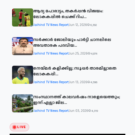
ആദ്യ പോരാട്ടം, തകർപ്പൻ വിജയം:
ലോകകപ്പിൽ ചെക്ക് റിപ...
Jaihind TV News Report
Jun 12, 2026
6,392
സര്‍ക്കാര്‍ ജോലിയും പാര്‍ട്ടി ചാനലിലെ
അവതാരക പദവിയ...
Jaihind TV News Report
Jun 25, 2026
4,874
നെയ്മര്‍ കളിക്കില്ല; സൂപ്പര്‍ താരമില്ലാതെ
ലോകകപ്പി...
Jaihind TV News Report
Jun 13, 2026
4,596
സംസ്ഥാനത്ത് കാലവര്‍ഷം നാളെയെത്തും;
ഇന്ന് എല്ലാ ജില...
Jaihind TV News Report
Jun 03, 2026
4,319
LIVE