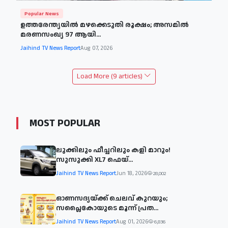
Popular News
ഉത്തരേന്ത്യയിൽ മഴക്കെടുതി രൂക്ഷം; അസമിൽ
മരണസംഖ്യ 97 ആയി...
Jaihind TV News Report
Aug 07, 2026
Load More (9 articles)
MOST POPULAR
ലുക്കിലും ഫീച്ചറിലും കളി മാറും!
സുസുക്കി XL7 ഫെയ്‌...
Jaihind TV News Report
Jun 18, 2026
28,002
ഓണസദ്യയ്ക്ക് ചെലവ് കുറയും;
സപ്ലൈകോയുടെ മൂന്ന് പ്രത...
Jaihind TV News Report
Aug 01, 2026
6,836