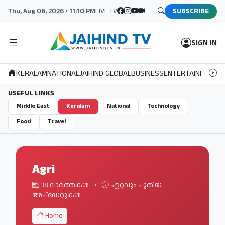
Thu, Aug 06, 2026 • 11:10 PM
LIVE TV
SUBSCRIBE
SIGN IN
KERALAM
NATIONAL
JAIHIND GLOBAL
BUSINESS
ENTERTAINMENT
S
USEFUL LINKS
Middle East
Keralam
National
Technology
Food
Travel
Agri
38 വാർത്തകൾ
•
ഏറ്റവും പുതിയ
അപ്ഡേറ്റുകൾ
Home