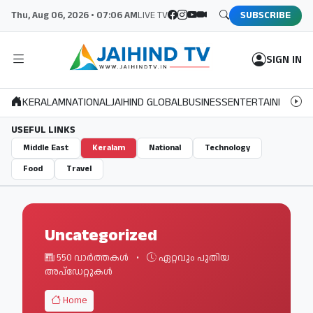
Thu, Aug 06, 2026 • 07:06 AM
LIVE TV
SUBSCRIBE
SIGN IN
KERALAM
NATIONAL
JAIHIND GLOBAL
BUSINESS
ENTERTAINMENT
S
USEFUL LINKS
Middle East
Keralam
National
Technology
Food
Travel
Uncategorized
550 വാർത്തകൾ
•
ഏറ്റവും പുതിയ
അപ്ഡേറ്റുകൾ
Home