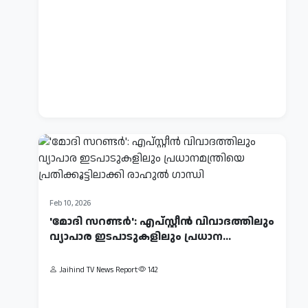
മിസൈൽ
ആക്രമണം:
ഇറാനിലെ
സ്‌കൂളിൽ
Jaihind
TV
40
News
പെൺകുട്ടികൾ
Report
കൊല്ലപ്പെട്ടു
143
Feb 10, 2026
'മോദി സറണ്ടര്‍': എപ്സ്റ്റീന്‍ വിവാദത്തിലും
വ്യാപാര ഇടപാടുകളിലും പ്രധാന...
Jaihind TV News Report
142
Feb
19,