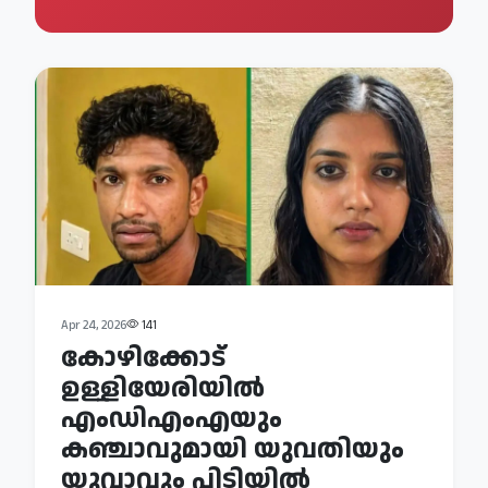
Apr 24, 2026
141
കോഴിക്കോട്
ഉള്ളിയേരിയില്‍
എംഡിഎംഎയും
കഞ്ചാവുമായി യുവതിയും
യുവാവും പിടിയില്‍