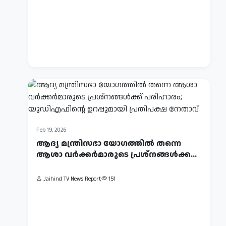
ആഗോള
വിപണിയില്‍
എണ്ണവില
Jaihind
TV
കൂപ്പുകുത്തി,
News
ഇന്ത...
Report
134
Feb 19, 2026
ആദ്യ മന്ത്രിസഭാ യോഗത്തില്‍ തന്നെ
ആശാ വര്‍ക്കര്‍മാരുടെ പ്രശ്‌നങ്ങള്‍ക്ക...
Jaihind TV News Report
151
Feb
28,
2026
ഇസ്രയേൽ