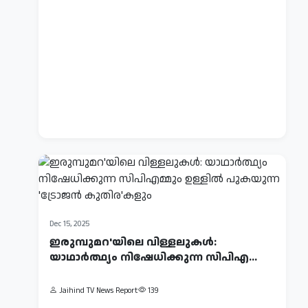
2026
'ദി
കേരള
സ്റ്റോറി
2'
ന്
Jaihind
TV
വിലക്കോ?
News
സെൻസർ
Report
ബോർഡിന്
267
നോട്ടീസ്
അയച്ച്
കേരള...
Dec 15, 2025
ഇരുമ്പുമറ'യിലെ വിള്ളലുകള്‍:
യാഥാര്‍ത്ഥ്യം നിഷേധിക്കുന്ന സിപിഎമ്മും
ഉള്...
Jaihind TV News Report
139
Feb