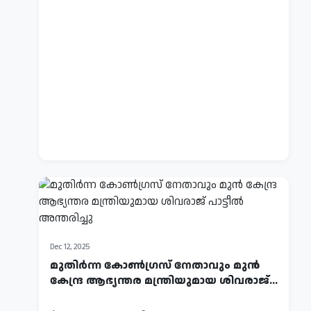
09,
2026
ഇടതുപക്ഷം
തീവ്ര
വലതുപക്ഷ
പാതയില്‍;
കവി
Jaihind
TV
സച്ചിദാനന്ദന്റേത്
News
കേരളത്തിന്റെ...
Report
113
Dec 12, 2025
മുതിർന്ന കോൺ​ഗ്രസ് നേതാവും മുൻ
കേന്ദ്ര ആഭ്യന്തര മന്ത്രിയുമായ ശിവരാജ്
പ...
Dec